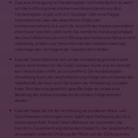
Dass eine Eintragung im Handelsregister nicht erforderlich ist, wenn
sich die Eröffnung eines Insolvenzverfahrens bereits aus dem
Handelsregister ergibt und sich Gläubiger über einschlägige
Internetportale über alle wesentlichen Daten des
Insolvenzverfahrens (u.a. auch die Anschrift des Insolvenzverwalters)
informieren könnten, zählt nicht: Die rechtliche Handlungsfähigkeit
des Geschäftsführers sei mit Eröffnung des Insolvenzverfahrens nicht
vollständig, sondern nur hinsichtlich des dem Insolvenzbeschlag
unterliegenden Vermögens der Gesellschaft entfallen.
Dass der Geschäftsführer sich an der Anmeldung gehindert sieht,
weil er keine Kosten für die GmbH auslösen dürfe und ihn deshalb
kein Verschulden treffe, sei unzutreffend: Die Handelsregister-
Anmeldung durch die Geschäftsführung erfolge stets im Namen der
Gesellschaft, die dann auch die Kosten der Anmeldung zu tragen
habe. Weil dies eine gesetzlich gewollte Folge sei, müsse eine
Belastung der Insolvenzmasse mit den Kosten hingenommen
werden.
Dass die Masse die mit der Anmeldung verbundenen Notar- und
Gerichtskosten nicht tragen kann, spielt nach Auffassung des OLG
Hamm keine Rolle. Einem Geschäftsführer sei zuzumuten, die
hiermit in Zusammenhang stehenden Kosten für die Gesellschaft zu
verauslagen, sollte die Erfüllung der Pflicht von der Zahlung eines