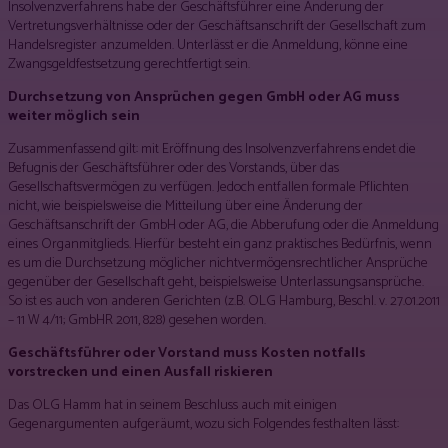
Insolvenzverfahrens habe der Geschäftsführer eine Änderung der
Vertretungsverhältnisse oder der Geschäftsanschrift der Gesellschaft zum
Handelsregister anzumelden. Unterlässt er die Anmeldung, könne eine
Zwangsgeldfestsetzung gerechtfertigt sein.
Durchsetzung von Ansprüchen gegen GmbH oder AG muss
weiter möglich sein
Zusammenfassend gilt: mit Eröffnung des Insolvenzverfahrens endet die
Befugnis der Geschäftsführer oder des Vorstands, über das
Gesellschaftsvermögen zu verfügen. Jedoch entfallen formale Pflichten
nicht, wie beispielsweise die Mitteilung über eine Änderung der
Geschäftsanschrift der GmbH oder AG, die Abberufung oder die Anmeldung
eines Organmitglieds. Hierfür besteht ein ganz praktisches Bedürfnis, wenn
es um die Durchsetzung möglicher nichtvermögensrechtlicher Ansprüche
gegenüber der Gesellschaft geht, beispielsweise Unterlassungsansprüche.
So ist es auch von anderen Gerichten (z.B. OLG Hamburg, Beschl. v. 27.01.2011
– 11 W 4/11; GmbHR 2011, 828) gesehen worden.
Geschäftsführer oder Vorstand muss Kosten notfalls
vorstrecken und einen Ausfall riskieren
Das OLG Hamm hat in seinem Beschluss auch mit einigen
Gegenargumenten aufgeräumt, wozu sich Folgendes festhalten lässt: