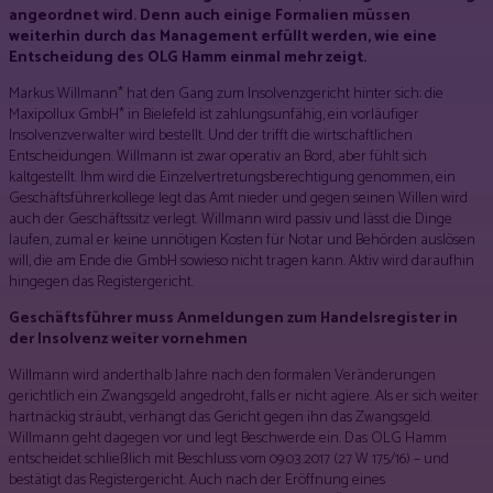
angeordnet wird. Denn auch einige Formalien müssen
weiterhin durch das Management erfüllt werden, wie eine
Entscheidung des OLG Hamm einmal mehr zeigt.
Markus Willmann* hat den Gang zum Insolvenzgericht hinter sich: die
Maxipollux GmbH* in Bielefeld ist zahlungsunfähig, ein vorläufiger
Insolvenzverwalter wird bestellt. Und der trifft die wirtschaftlichen
Entscheidungen. Willmann ist zwar operativ an Bord, aber fühlt sich
kaltgestellt. Ihm wird die Einzelvertretungsberechtigung genommen, ein
Geschäftsführerkollege legt das Amt nieder und gegen seinen Willen wird
auch der Geschäftssitz verlegt. Willmann wird passiv und lässt die Dinge
laufen, zumal er keine unnötigen Kosten für Notar und Behörden auslösen
will, die am Ende die GmbH sowieso nicht tragen kann. Aktiv wird daraufhin
hingegen das Registergericht.
Geschäftsführer muss Anmeldungen zum Handelsregister in
der Insolvenz weiter vornehmen
Willmann wird anderthalb Jahre nach den formalen Veränderungen
gerichtlich ein Zwangsgeld angedroht, falls er nicht agiere. Als er sich weiter
hartnäckig sträubt, verhängt das Gericht gegen ihn das Zwangsgeld.
Willmann geht dagegen vor und legt Beschwerde ein. Das OLG Hamm
entscheidet schließlich mit Beschluss vom 09.03.2017 (27 W 175/16) – und
bestätigt das Registergericht. Auch nach der Eröffnung eines