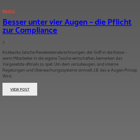
BASICS
Besser unter vier Augen – die Pflicht
zur Compliance
--
-
Kickbacks, falsche Reisekostenabrechnungen, der Griff in die Kasse –
wenn Mitarbeiter in die eigene Tasche wirtschaften, bemerken das
Vorgesetzte oftmals zu spät. Um dem vorzubeugen, sind interne
Regelungen und Überwachungssysteme sinnvoll, z.B. das 4-Augen-Prinzip.
Wird...
VIEW POST