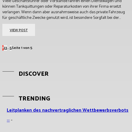
Viele Geschäftsführer oder Vorstände fahren einen Dienstwagen und
können Tankquittungen oder Reparaturkosten von ihrer Firma ersetzt
verlangen. Wenn dann aber ausnahmsweise auch das private Fahrzeug
für geschäftliche Zwecke genutzt wird, ist besondere Sorgfalt bei der...
VIEW POST
1
2
3
...
5
Seite 1 von 5
DISCOVER
TRENDING
Leitplanken des nachvertraglichen Wettbewerbsverbots
--
-