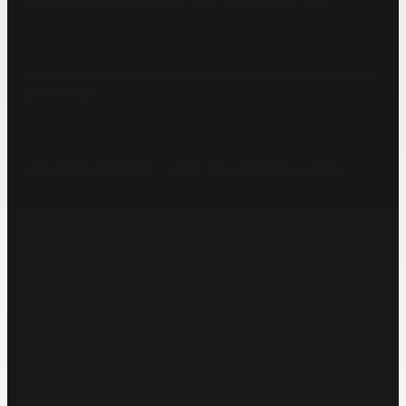
Koppelungsvereinbarung im Anstellungsvertrag
unwirksam
Standhaft bleiben – statt anstandslos zahlen
WISSEN
Zahlungen nach Insolvenzreife: wann der CRO
haftet
Pflichten der Geschäftsführung und des Vorstands
in der Krise