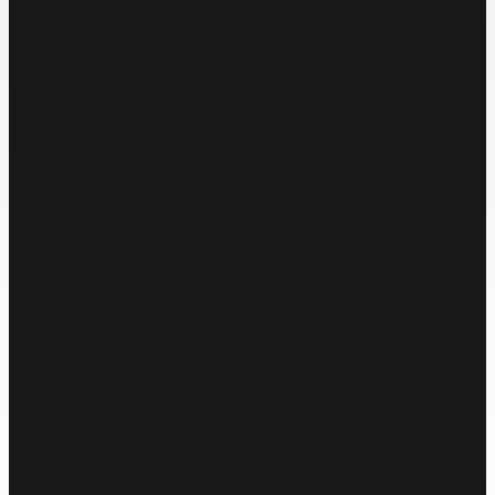
Wann Manager für Marken- und
Urheberrechtsverstöße haften
SOLLTEN
Auch kommissarischer Geschäftsführer haftet im
Insolvenzfall
Manager-Haftung für Strohmänner und -frauen
Wann der Vorstand für Aufsichtsratsverträge
haftet