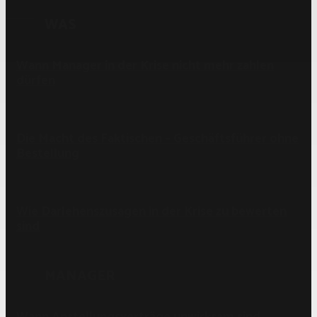
WAS
Wann Manager in der Krise nicht mehr zahlen
dürfen
Die Macht des Faktischen – Geschäftsführer ohne
Bestellung
Wie Darlehenszusagen in der Krise zu bewerten
sind
MANAGER
Wann Anstellungsverträge unwirksam sind