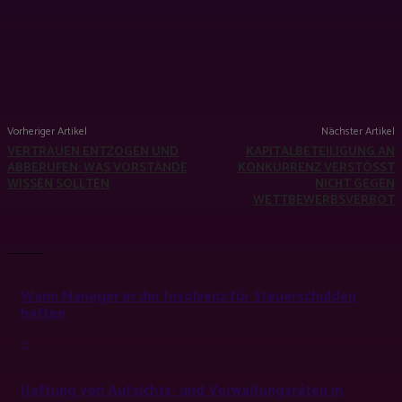
die Bestellung anzumelden.
*Namen und Firmenbezeichnung geändert
Vorheriger Artikel
Nächster Artikel
VERTRAUEN ENTZOGEN UND
KAPITALBETEILIGUNG AN
ABBERUFEN: WAS VORSTÄNDE
KONKURRENZ VERSTÖSST N
WISSEN SOLLTEN
ICHT GEGEN W
ETTBEWERBSVERBOT
LATEST
Wann Manager in der Insolvenz für Steuerschulden
haften
--
-
Haftung von Aufsichts- und Verwaltungsräten in