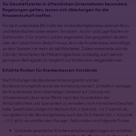
für Geschäftsleiter in öffentlichen Unternehmen besondere
Regelungen gelten, lassen sich Ableitungen für die
Privatwirtschaft treffen.
Für die Krankenkasse BIG hatte das Vorstandsmitglied etwa 4000 qm Büro-
und Nebenflächen sowie weitere Terrassen-, Archiv- und Lagerflächen im
Dortmunder U für 15 Jahre Laufzeit angemietet. Dies ging jedoch deutlich
über den tatsächlichen Bedarf hinaus, denn die Krankenkasse beschäftigte
an dem Standort nie mehr als 548 Mitarbeiter. Zudem entwickelte sich die
Zahl der Versicherten bei Mietvertragsschluss rückläufig, auch weil ein
geringerer Beitragssatz im Vergleich zur Konkurrenz weggefallen war.
Erhöhte Risiken für Krankenkassen-Vorstände
Nach Prüfungen des Bundesversicherungsamts und des
Bundesrechnungshofs wurde die Anmietung moniert. Schließlich verklagte
die Krankenkasse ihren ehemaligen Vorstand auf Zahlung von
Schadensersatz, da er seine Pflicht, nach den Grundsätzen der
Wirtschaftlichkeit und Sparsamkeit zu verwalten, nicht hinreichend beachtet
habe. Sowohl das Landgericht Bochum (Urt. v. 15.01.2015 – I-3 O 430/12) als
nun gestern in der Berufungsinstanz auch das OLG Hamm (Urt. v. 17.03.2016
– 27 U 36/15) verurteilten den Manager. Festzuhalten sind folgende Punkte:
Vorstände gesetzlicher Krankenversicherungen tragen ein erhöhtes