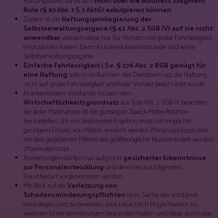
Haftungsrisiko, da sie sich
nicht über die Business Judgment
Rule (§ 93 Abs. 1 S. 1 AktG) exkulpieren können
.
Zudem ist die
Haftungsprivilegierung der
Selbstverwaltungsorgane (§ 42 Abs. 2 SGB IV) auf sie nicht
anwendbar
, wonach diese nur für Vorsatz und grobe Fahrlässigkeit
einzustehen haben. Denn Krankenkassenvorstände sind keine
Selbstverwaltungsorgane.
Einfache Fahrlässigkeit i.S.v. § 276 Abs. 2 BGB genügt für
eine Haftung
, sofern im Rahmen des Dienstvertrags die Haftung
nicht auf grobe Fahrlässigkeit und/oder Vorsatz beschränkt wurde.
Krankenkassen-Vorstände müssen den
Wirtschaftlichkeitsgrundsatz
aus § 69 Abs. 2 SGB IV beachten:
bei jeder Maßnahme ist die günstigste Zweck-Mittel-Relation
herzustellen, d.h. ein bestimmtes Ergebnis muss mit möglichst
geringem Einsatz von Mitteln erreicht werden (Minimalprinzip) oder
mit den gegebenen Mitteln der größtmögliche Nutzen erzielt werden
(Maximalprinzip).
Anmietungen dürfen nur aufgrund
gesicherter Erkenntnisse
zur Personalentwicklung
und dem hieraus folgenden
Raumbedarf vorgenommen werden.
Mit Blick auf die
Verletzung von
Schadensminderungspflichten
ist es Sache des Vorstands
darzulegen und zu beweisen, dass tatsächlich Möglichkeiten zu
weiteren Untervermietungen bestanden haben und diese durch das