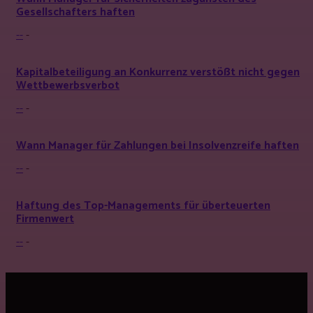
Gesellschafters haften
--
-
Kapitalbeteiligung an Konkurrenz verstößt nicht gegen
Wettbewerbsverbot
--
-
Wann Manager für Zahlungen bei Insolvenzreife haften
--
-
Haftung des Top-Managements für überteuerten
Firmenwert
--
-