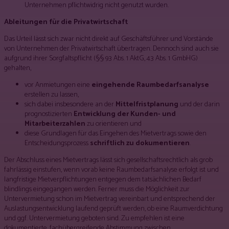
Unternehmen pflichtwidrig nicht genutzt wurden.
Ableitungen für die Privatwirtschaft
Das Urteil lässt sich zwar nicht direkt auf Geschäftsführer und Vorstände
von Unternehmen der Privatwirtschaft übertragen. Dennoch sind auch sie
aufgrund ihrer Sorgfaltspflicht (§§ 93 Abs. 1 AktG, 43 Abs. 1 GmbHG)
gehalten,
vor Anmietungen eine
eingehende Raumbedarfsanalyse
erstellen zu lassen,
sich dabei insbesondere an der
Mittelfristplanung
und der darin
prognostizierten
Entwicklung der Kunden- und
Mitarbeiterzahlen
zu orientieren und
diese Grundlagen für das Eingehen des Mietvertrags sowie den
Entscheidungsprozess
schriftlich zu dokumentieren
.
Der Abschluss eines Mietvertrags lässt sich gesellschaftsrechtlich als grob
fahrlässig einstufen, wenn vorab keine Raumbedarfsanalyse erfolgt ist und
langfristige Mietverpflichtungen entgegen dem tatsächlichen Bedarf
blindlings eingegangen werden. Ferner muss die Möglichkeit zur
Untervermietung schon im Mietvertrag vereinbart und entsprechend der
Auslastungsentwicklung laufend geprüft werden, ob eine Raumverdichtung
und ggf. Untervermietung geboten sind. Zu empfehlen ist eine
dokumentierte, fachübergreifende Abstimmung zwischen