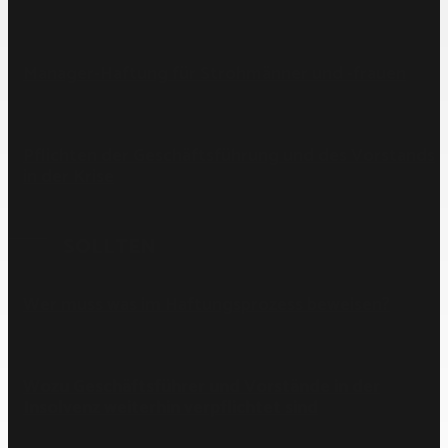
Manager-Haftung für Strohmänner und -frauen
Pflichten der Geschäftsführung und des Vorstands
in der Krise
SOLLTEN
Wer muss was im Haftungsprozess beweisen?
Wozu Geschäftsführer und Vorstände in der
Insolvenz weiterhin verpflichtet sind