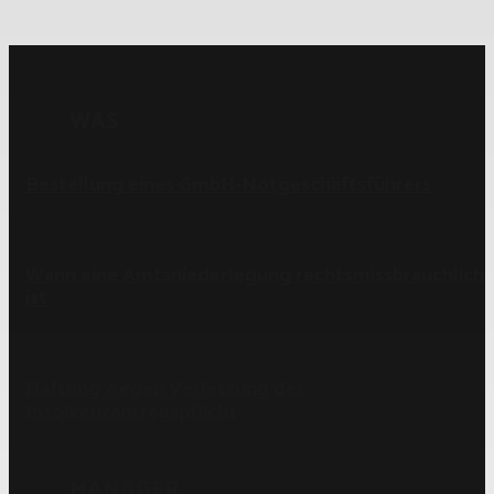
WAS
Bestellung eines GmbH-Notgeschäftsführers
Wann eine Amtsniederlegung rechtsmissbräuchlich
ist
Haftung wegen Verletzung der
Insolvenzantragspflicht
MANAGER