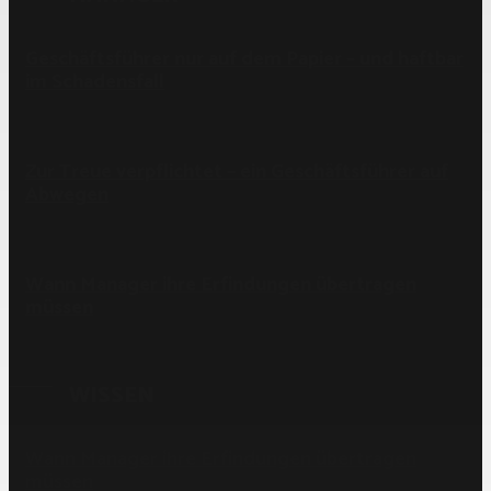
Geschäftsführer nur auf dem Papier – und haftbar
im Schadensfall
Zur Treue verpflichtet – ein Geschäftsführer auf
Abwegen
Wann Manager ihre Erfindungen übertragen
müssen
WISSEN
Wann Manager ihre Erfindungen übertragen
müssen