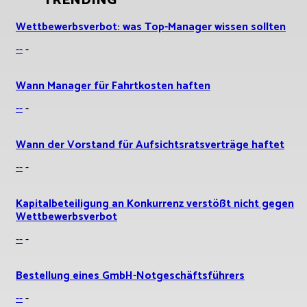
TRENDING
Wettbewerbsverbot: was Top-Manager wissen sollten
--
-
Wann Manager für Fahrtkosten haften
--
-
Wann der Vorstand für Aufsichtsratsverträge haftet
--
-
Kapitalbeteiligung an Konkurrenz verstößt nicht gegen
Wettbewerbsverbot
--
-
Bestellung eines GmbH-Notgeschäftsführers
--
-