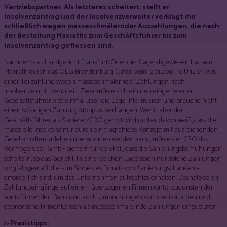
Vertriebspartner. Als letzteres scheitert, stellt er
Insolvenzantrag und der Insolvenzverwalter verklagt ihn
schließlich wegen masseschmälernder Auszahlungen, die nach
der Bestellung Maxraths zum Geschäftsführer bis zum
Insolvenzantrag geflossen sind.
Nachdem das Landgericht Frankfurt/Oder die Klage abgewiesen hat, wird
Maxrath durch das OLG Brandenburg (Urteil vom 12.01.2016 – 6 U 123/13) zu
einer Teilzahlung wegen masseschmälernder Zahlungen nach
Insolvenzeintritt verurteilt. Zwar müsse sich ein neu eingetretener
Geschäftsführer erst einmal über die Lage informieren und brauche nicht
einen sofortigen Zahlungsstopp zu verhängen. Wenn aber der
Geschäftsführer als Sanierer/CRO geholt wird und er davon weiß, dass die
materielle Insolvenz nur durch ein tragfähiges Konzept mit ausreichenden
Gesellschafterdarlehen überwunden werden kann, müsse der CRO das
Vermögen der GmbH sichern für den Fall, dass die Sanierungsbemühungen
scheitern, so das Gericht. In einer solchen Lage seien nur solche Zahlungen
sorgfaltsgemäß, die – im Sinne des Erhalts von Sanierungschancen –
erforderlich sind, um das Unternehmen aufrechtzuerhalten. Deshalb seien
Zahlungseingänge auf einem überzogenen Firmenkonto zugunsten der
kontoführenden Bank und auch Umbuchungen von kreditorischen und
debitorische Firmenkonten als masseschmälernde Zahlungen einzustufen.
>> Praxistipps: