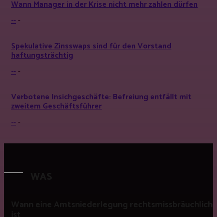
Wann Manager in der Krise nicht mehr zahlen dürfen
--
-
Spekulative Zinsswaps sind für den Vorstand
haftungsträchtig
--
-
Verbotene Insichgeschäfte: Befreiung entfällt mit
zweitem Geschäftsführer
--
-
WAS
Wann eine Amtsniederlegung rechtsmissbräuchlich
ist